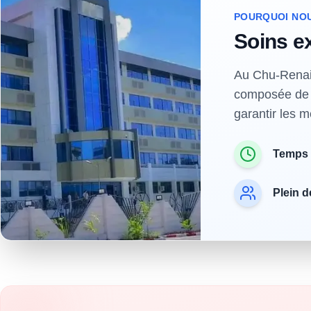
POURQUOI NOU
Soins ex
Au Chu-Renais
composée de p
garantir les m
Temps 
Plein 